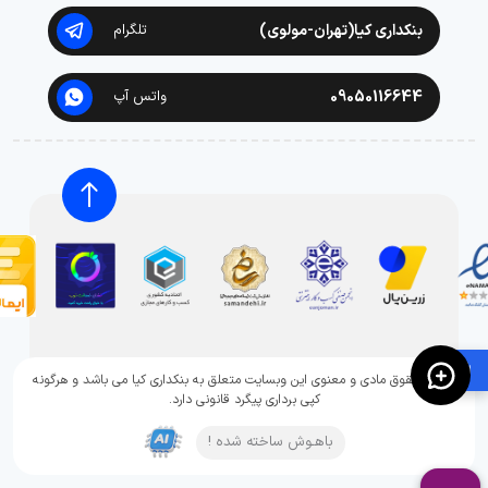
بنکداری کیا(تهران-مولوی)
تلگرام
09050116644
واتس آپ
🛍️
تمامی حقوق مادی و معنوی این وبسایت متعلق به بنکداری کیا می باشد و هرگونه
کپی برداری پیگرد قانونی دارد.
باهـوش ساخته شده !