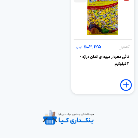
503,125
603,750
تومان
تافی مغزدار میوه ای المان دراژه -
2 کیلوگرم