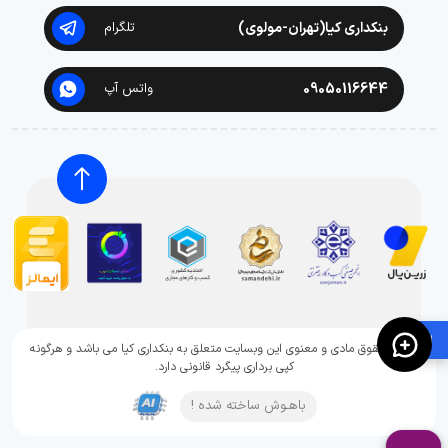
بنکداری کیا(تهران-مولوی)
تلگرام
09050116644
واتس آپ
🛍️
تمامی حقوق مادی و معنوی این وبسایت متعلق به بنکداری کیا می باشد و هرگونه
کپی برداری پیگرد قانونی دارد.
باهـوش ساخته شده !