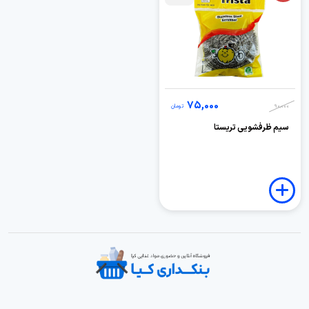
75,000
90,000
تومان
سیم ظرفشویی تریستا