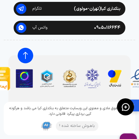
بنکداری کیا(تهران-مولوی)
تلگرام
09050116644
واتس آپ
🛍️
تمامی حقوق مادی و معنوی این وبسایت متعلق به بنکداری کیا می باشد و هرگونه
کپی برداری پیگرد قانونی دارد.
باهـوش ساخته شده !