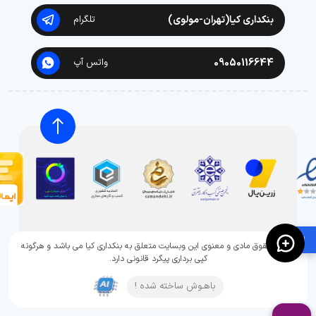
بنکداری کیا(تهران-مولوی)
تلگرام
09050116644
واتس آپ
🛍️
تمامی حقوق مادی و معنوی این وبسایت متعلق به بنکداری کیا می باشد و هرگونه
کپی برداری پیگرد قانونی دارد.
باهـوش ساخته شده !