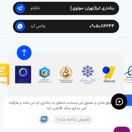
بنکداری کیا(تهران-مولوی)
تلگرام
09050116644
واتس آپ
🛍️
تمامی حقوق مادی و معنوی این وبسایت متعلق به بنکداری کیا می باشد و هرگونه
کپی برداری پیگرد قانونی دارد.
باهـوش ساخته شده !