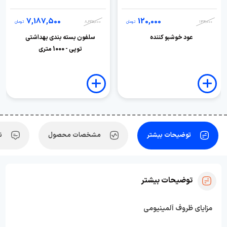
7,187,500
120,000
144,000
تومان
8,625,000
تومان
عود خوشبو کننده
سلفون بسته بندی بهداشتی
توپی - 1000 متری
توضیحات بیشتر
مشخصات محصول
ن
توضیحات بیشتر
مزایای ظروف آلمینیومی