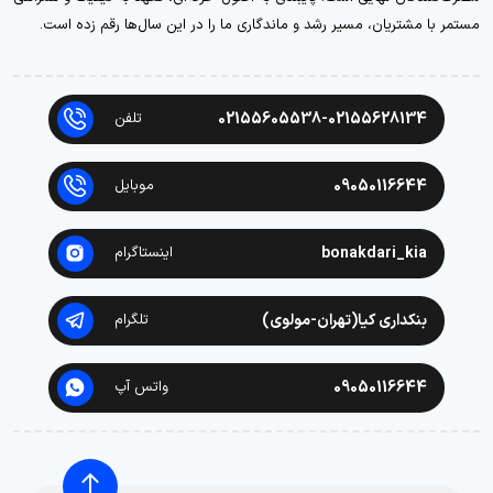
مستمر با مشتریان، مسیر رشد و ماندگاری ما را در این سال‌ها رقم زده است.
02155605538-02155628134
تلفن
09050116644
موبایل
bonakdari_kia
اینستاگرام
بنکداری کیا(تهران-مولوی)
تلگرام
09050116644
واتس آپ