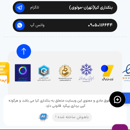
بنکداری کیا(تهران-مولوی)
تلگرام
09050116644
واتس آپ
🛍️
تمامی حقوق مادی و معنوی این وبسایت متعلق به بنکداری کیا می باشد و هرگونه
کپی برداری پیگرد قانونی دارد.
باهـوش ساخته شده !