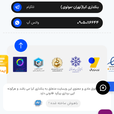
بنکداری کیا(تهران-مولوی)
تلگرام
09050116644
واتس آپ
🛍️
تمامی حقوق مادی و معنوی این وبسایت متعلق به بنکداری کیا می باشد و هرگونه
کپی برداری پیگرد قانونی دارد.
باهـوش ساخته شده !