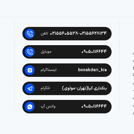
02155605538-02155628134
تلفن
09050116644
موبایل
در
bonakdari_kia
اینستاگرام
بنکداری کیا(تهران-مولوی)
تلگرام
09050116644
واتس آپ