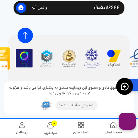
09050116644
واتس آپ
🛍️
تمامی حقوق مادی و معنوی این وبسایت متعلق به بنکداری کیا می باشد و هرگونه
کپی برداری پیگرد قانونی دارد.
باهـوش ساخته شده !
0
صفحه اصلی
دسته بندی
پروفایل
سبد خرید