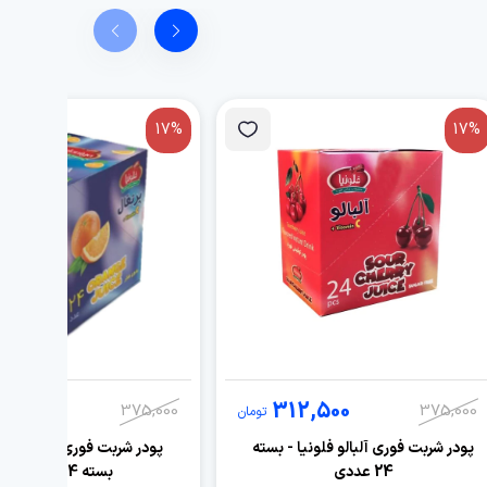
17%
17%
2,500
312,500
375,000
375,000
تومان
پودر شربت فوری آلبالو فلونیا - بسته
پودر شربت فوری پرتقال فلون
24 عددی
بسته 24 عددی