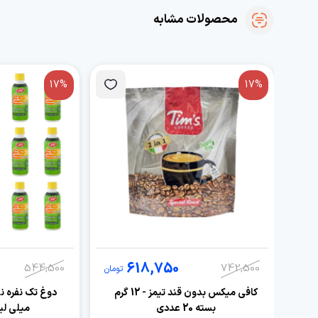
محصولات مشابه
17%
17%
618,750
544,500
742,500
تومان
کافی میکس بدون قند تیمز - 12 گرم
بسته 20 عددی
میلی لیتر 15 