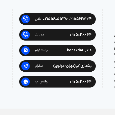
02155605538-02155628134
تلفن
09050116644
موبایل
در
bonakdari_kia
اینستاگرام
بنکداری کیا(تهران-مولوی)
تلگرام
09050116644
واتس آپ