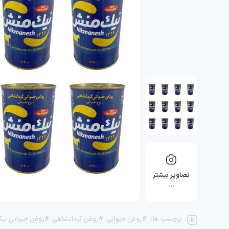
تصاویر بیشتر
…
برچسب ها:
#روغن حیوانی
#روغن کرمانشاهی
#روغن حیوانی نی