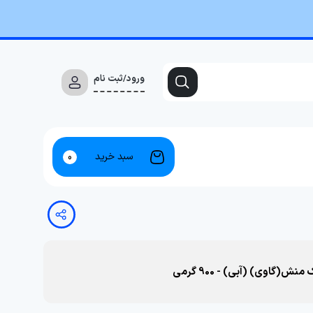
ورود/ثبت نام
سبد خرید
0
گاوی) (آبی) - 900 گرمی