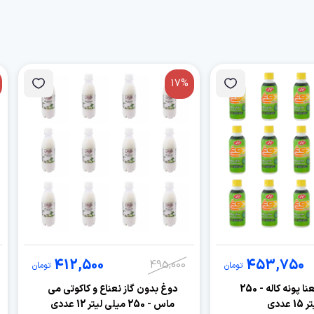
17%
412,500
453,750
495,000
تومان
تومان
دوغ تک نفره نعنا پونه کاله - 250
دوغ بدون گاز نعناع و کاکوتی می
عددی
ماس - 250 میلی لیتر 12 عددی