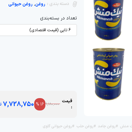
دسته بندی :
,
روغن
روغن حیوانی
تعداد در بسته‌بندی
6 تایی (قیمت اقتصادی)
قیمت
7,728,750
16 %
ت
9,180,000
:
ک منش
#روغن جامد
#روغن حلب
#روغن حیوانی گاوی