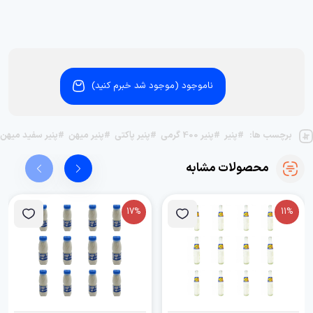
ناموجود (موجود شد خبرم کنید)
برچسب ها:
#پنیر
#پنیر 400 گرمی
#پنیر پاکتی
#پنیر میهن
#پنیر سفید میهن
محصولات مشابه
17%
11%