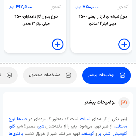
412,500
750,000
840,000
تومان
495,000
تومان
دوغ شیشه ای گازدار آبعلی - 250
دوغ بدون گاز دامداران- 250
میلی لیتر 12 عددی
میلی لیتر 12 عددی
توضیحات بیشتر
مشخصات محصول
ن
توضیحات بیشتر
پَنیر
یکی از گونه‌های
لبنیات
است که به‌طور گسترده‌ای در
صدها نوع
مختلف
، از شیر تهیه می‌شود. پنیر را از دَلَمَه‌شدن
شیر
، معمولاً شیر
گاو
،
گاومیش
،
شتر
،
بز
و
گوسفند
تهیه می‌کنند. شیر از طریق کشت
باکتری‌ها