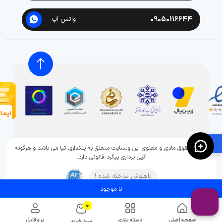
09050116644
واتس آپ
🛍️
تمامی حقوق مادی و معنوی این وبسایت متعلق به بنکداری کیا می باشد و هرگونه
کپی برداری پیگرد قانونی دارد.
باهـوش ساخته شده !
نا موجود
0
صفحه اصلی
دسته بندی
پروفایل
سبد خرید