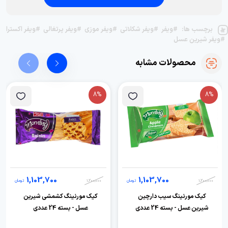
برچسب ها:
#ویفر
#ویفر شکلاتی
#ویفر موزی
#ویفر پرتغالی
#ویفر اکسترا
#ویفر شیرین عسل
محصولات مشابه
8%
8%
1,103,700
1,103,700
1,200,000
تومان
1,200,000
تومان
کیک مورنینگ سیب دارچین
کیک مورنینگ کشمشی شیرین
شیرین عسل - بسته 24 عددی
عسل - بسته 24 عددی