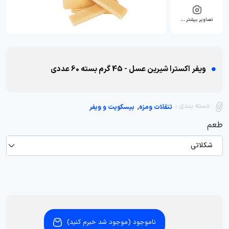
تصاویر بیشتر …
ویفر اکسترا شیرین عسل - 45 گرم بسته 60 عددی
,
دسته بندی :
تنقلات ومزه
بیسکویت و ویفر
طعم
شکلاتی
ناموجود (موجود شد خبرم کنید)