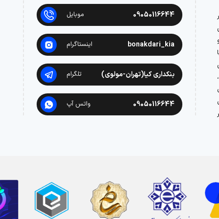
09050116644
موبایل
در
bonakdari_kia
اینستاگرام
بنکداری کیا(تهران-مولوی)
تلگرام
09050116644
واتس آپ