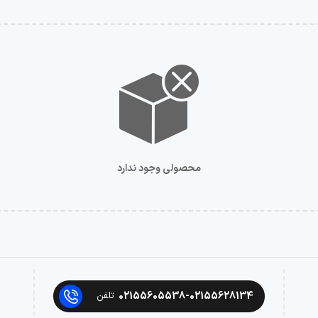
محصولی وجود ندارد
02155605538-02155628134
تلفن