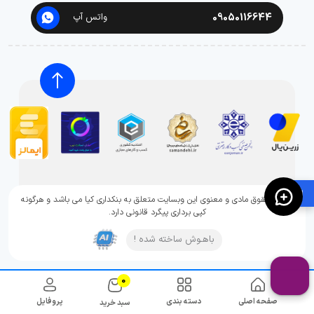
09050116644
واتس آپ
🛍️
تمامی حقوق مادی و معنوی این وبسایت متعلق به بنکداری کیا می باشد و هرگونه
کپی برداری پیگرد قانونی دارد.
باهـوش ساخته شده !
0
صفحه اصلی
دسته بندی
پروفایل
سبد خرید