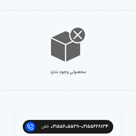
محصولی وجود ندارد
02155605538-02155628134
تلفن