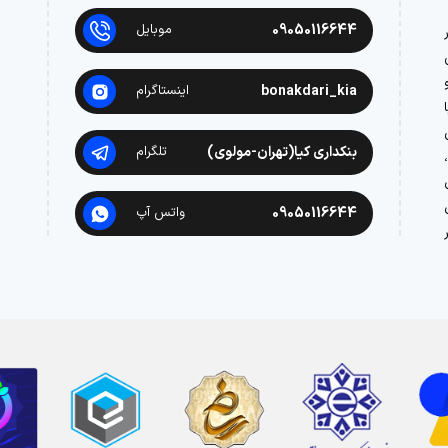
09050116644
موبایل
در
bonakdari_kia
اینستاگرام
بنکداری کیا(تهران-مولوی)
تلگرام
09050116644
واتس آپ