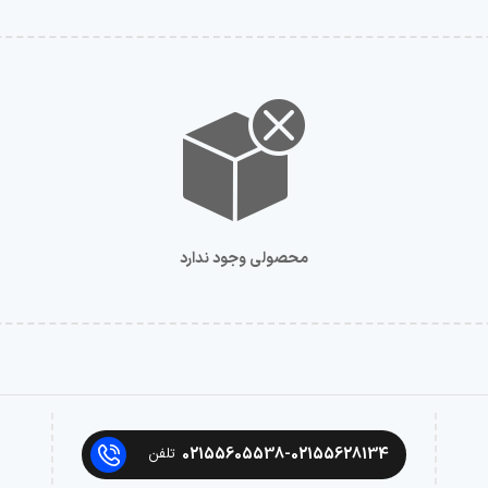
محصولی وجود ندارد
02155605538-02155628134
تلفن