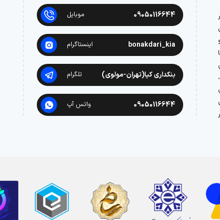
09050116644
موبایل
در
bonakdari_kia
اینستاگرام
بنکداری کیا(تهران-مولوی)
تلگرام
09050116644
واتس آپ