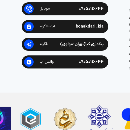
09050116644
موبایل
در
bonakdari_kia
اینستاگرام
بنکداری کیا(تهران-مولوی)
تلگرام
09050116644
واتس آپ