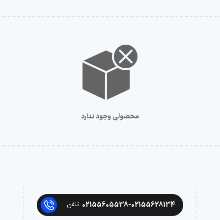
محصولی وجود ندارد
02155605538-02155628134
تلفن