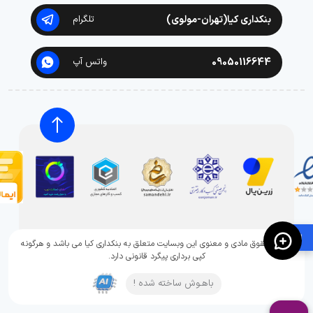
بنکداری کیا(تهران-مولوی)
تلگرام
09050116644
واتس آپ
🛍️
تمامی حقوق مادی و معنوی این وبسایت متعلق به بنکداری کیا می باشد و هرگونه
کپی برداری پیگرد قانونی دارد.
باهـوش ساخته شده !