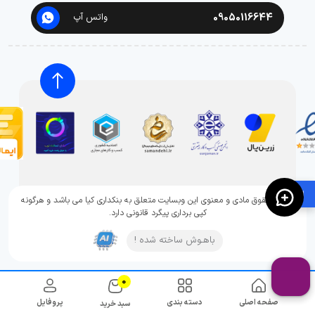
09050116644
واتس آپ
🛍️
تمامی حقوق مادی و معنوی این وبسایت متعلق به بنکداری کیا می باشد و هرگونه
کپی برداری پیگرد قانونی دارد.
باهـوش ساخته شده !
0
صفحه اصلی
دسته بندی
پروفایل
سبد خرید