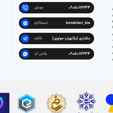
09050116644
موبایل
در
bonakdari_kia
اینستاگرام
بنکداری کیا(تهران-مولوی)
تلگرام
09050116644
واتس آپ