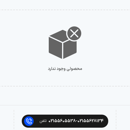
محصولی وجود ندارد
02155605538-02155628134
تلفن