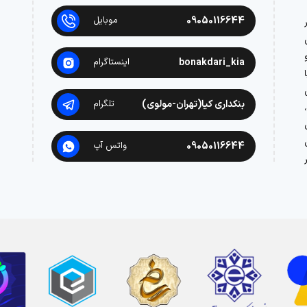
09050116644
موبایل
در
bonakdari_kia
اینستاگرام
بنکداری کیا(تهران-مولوی)
تلگرام
09050116644
واتس آپ