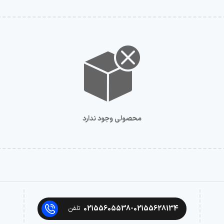
محصولی وجود ندارد
02155605538-02155628134
تلفن