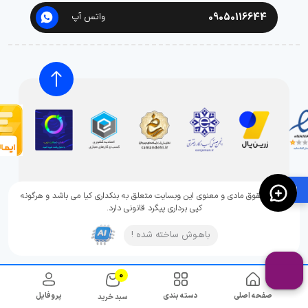
09050116644
واتس آپ
🛍️
تمامی حقوق مادی و معنوی این وبسایت متعلق به بنکداری کیا می باشد و هرگونه
کپی برداری پیگرد قانونی دارد.
باهـوش ساخته شده !
0
صفحه اصلی
دسته بندی
پروفایل
سبد خرید