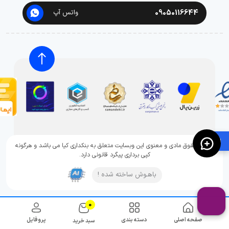
09050116644
واتس آپ
🛍️
تمامی حقوق مادی و معنوی این وبسایت متعلق به بنکداری کیا می باشد و هرگونه
کپی برداری پیگرد قانونی دارد.
باهـوش ساخته شده !
0
صفحه اصلی
دسته بندی
پروفایل
سبد خرید