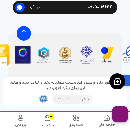
09050116644
واتس آپ
🛍️
تمامی حقوق مادی و معنوی این وبسایت متعلق به بنکداری کیا می باشد و هرگونه
کپی برداری پیگرد قانونی دارد.
باهـوش ساخته شده !
0
صفحه اصلی
دسته بندی
پروفایل
سبد خرید