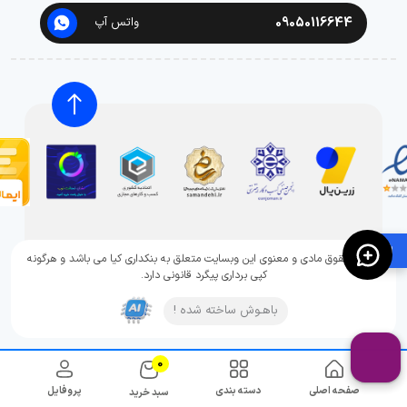
09050116644
واتس آپ
🛍️
تمامی حقوق مادی و معنوی این وبسایت متعلق به بنکداری کیا می باشد و هرگونه
کپی برداری پیگرد قانونی دارد.
باهـوش ساخته شده !
0
صفحه اصلی
دسته بندی
پروفایل
سبد خرید