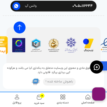
09050116644
واتس آپ
🛍️
تمامی حقوق مادی و معنوی این وبسایت متعلق به بنکداری کیا می باشد و هرگونه
کپی برداری پیگرد قانونی دارد.
باهـوش ساخته شده !
0
صفحه اصلی
دسته بندی
پروفایل
سبد خرید