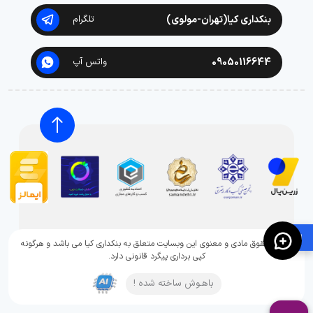
بنکداری کیا(تهران-مولوی)
تلگرام
09050116644
واتس آپ
🛍️
تمامی حقوق مادی و معنوی این وبسایت متعلق به بنکداری کیا می باشد و هرگونه
کپی برداری پیگرد قانونی دارد.
باهـوش ساخته شده !