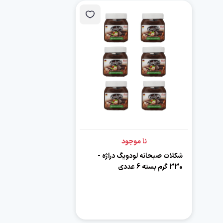
نا موجود
شکلات صبحانه لودویگ دراژه -
330 گرم بسته 6 عددی