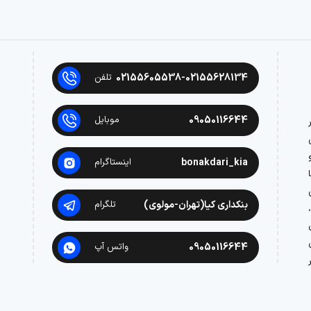
02155605538-02155628134
تلفن
09050116644
موبایل
در
bonakdari_kia
اینستاگرام
بنکداری کیا(تهران-مولوی)
تلگرام
09050116644
واتس آپ