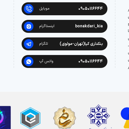
09050116644
موبایل
در
bonakdari_kia
اینستاگرام
بنکداری کیا(تهران-مولوی)
تلگرام
09050116644
واتس آپ