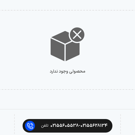
محصولی وجود ندارد
02155605538-02155628134
تلفن