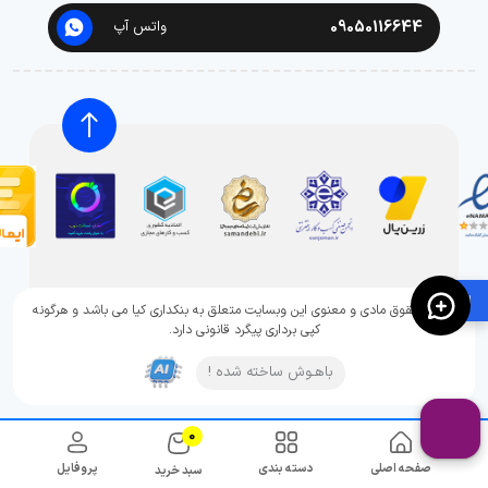
09050116644
واتس آپ
🛍️
تمامی حقوق مادی و معنوی این وبسایت متعلق به بنکداری کیا می باشد و هرگونه
کپی برداری پیگرد قانونی دارد.
باهـوش ساخته شده !
0
صفحه اصلی
دسته بندی
پروفایل
سبد خرید