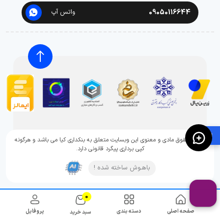
09050116644
واتس آپ
🛍️
تمامی حقوق مادی و معنوی این وبسایت متعلق به بنکداری کیا می باشد و هرگونه
کپی برداری پیگرد قانونی دارد.
باهـوش ساخته شده !
0
صفحه اصلی
دسته بندی
پروفایل
سبد خرید