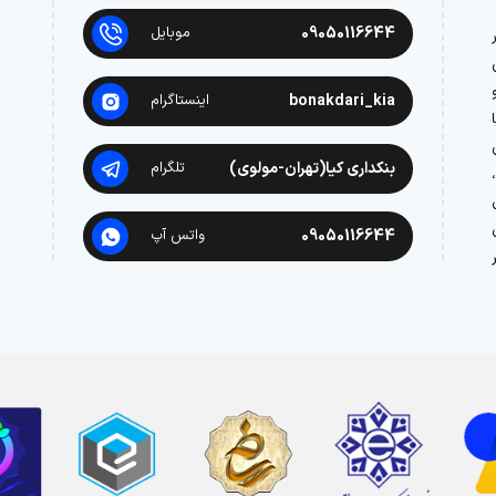
09050116644
موبایل
در
bonakdari_kia
اینستاگرام
بنکداری کیا(تهران-مولوی)
تلگرام
09050116644
واتس آپ