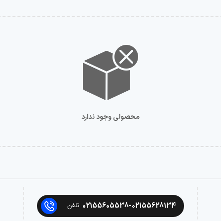
محصولی وجود ندارد
02155605538-02155628134
تلفن