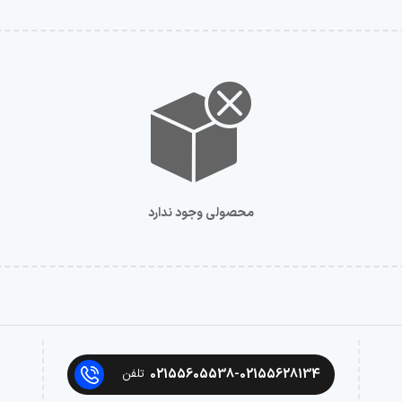
محصولی وجود ندارد
02155605538-02155628134
تلفن