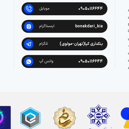
09050116644
موبایل
در
bonakdari_kia
اینستاگرام
بنکداری کیا(تهران-مولوی)
تلگرام
09050116644
واتس آپ