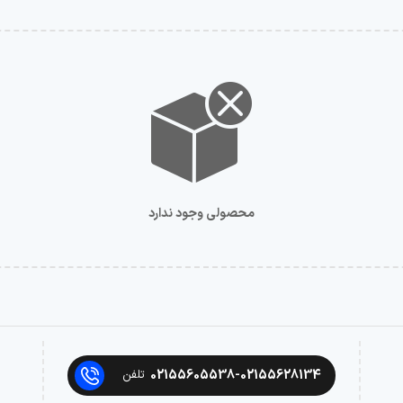
محصولی وجود ندارد
02155605538-02155628134
تلفن