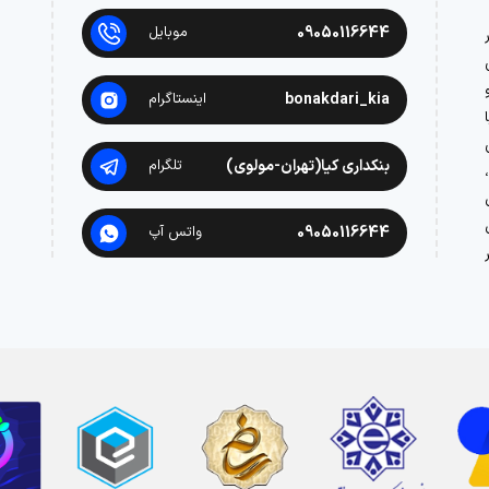
09050116644
موبایل
در
bonakdari_kia
اینستاگرام
بنکداری کیا(تهران-مولوی)
تلگرام
09050116644
واتس آپ