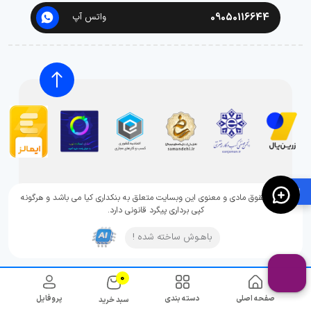
09050116644
واتس آپ
🛍️
تمامی حقوق مادی و معنوی این وبسایت متعلق به بنکداری کیا می باشد و هرگونه
کپی برداری پیگرد قانونی دارد.
باهـوش ساخته شده !
0
صفحه اصلی
دسته بندی
پروفایل
سبد خرید