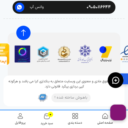
09050116644
واتس آپ
🛍️
تمامی حقوق مادی و معنوی این وبسایت متعلق به بنکداری کیا می باشد و هرگونه
کپی برداری پیگرد قانونی دارد.
باهـوش ساخته شده !
0
صفحه اصلی
دسته بندی
پروفایل
سبد خرید