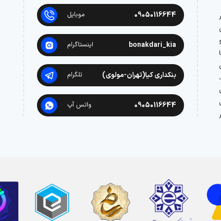
09050116644
موبایل
در
bonakdari_kia
اینستاگرام
بنکداری کیا(تهران-مولوی)
تلگرام
09050116644
واتس آپ