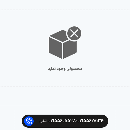
محصولی وجود ندارد
02155605538-02155628134
تلفن