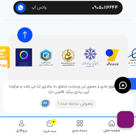
09050116644
واتس آپ
🛍️
تمامی حقوق مادی و معنوی این وبسایت متعلق به بنکداری کیا می باشد و هرگونه
کپی برداری پیگرد قانونی دارد.
باهـوش ساخته شده !
0
صفحه اصلی
دسته بندی
پروفایل
سبد خرید