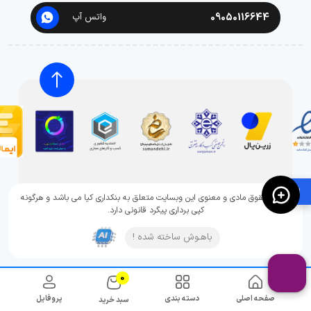
09050116644
واتس آپ
🛍️
تمامی حقوق مادی و معنوی این وبسایت متعلق به بنکداری کیا می باشد و هرگونه
کپی برداری پیگرد قانونی دارد.
باهـوش ساخته شده !
0
صفحه اصلی
دسته بندی
پروفایل
سبد خرید